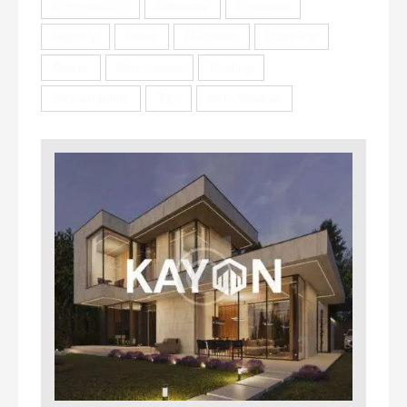
Construction
Electrical
Elevation
Flooring
Ideas
Materials
Plumbing
Quote
Renovation
Roofing
Sustainability
Tips
With Sidebar