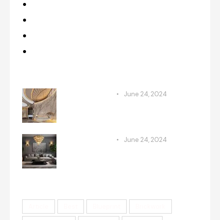
Makeovers
Projects
Renovation
Upgrades
Recent Posts
RENOVATION
June 24, 2024
Maximizing space: clever
remodeling techniques
RENOVATION
June 24, 2024
Incorporating retro styles into
modern homes
Tags
Article
Best
Blueprint
Brickwork